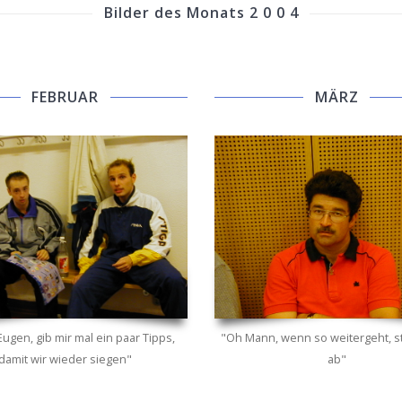
Bilder des Monats 2 0 0 4
FEBRUAR
MÄRZ
gen, gib mir mal ein paar Tipps,
"Oh Mann, wenn so weitergeht, st
damit wir wieder siegen"
ab"