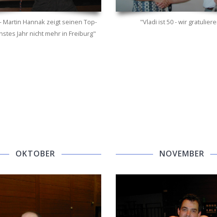
- Martin Hannak zeigt seinen Top-
"Vladi ist 50 - wir gratulier
hstes Jahr nicht mehr in Freiburg"
OKTOBER
NOVEMBER