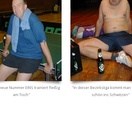
eue Nummer EINS trainiert fleißig
"In dieser Bezirksliga kommt man
am Tisch"
schön ins Schwitzen"